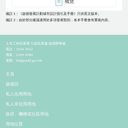
概覽
備註 1：《啟德發展計劃城市設計指引及手冊》只供英文版本。
備註 2：由於部分建議適用於多項發展類別，各本手冊會有重複內容。
土木工程拓展署 九龍拓展處,啟德辦事處
電話：3106 3432
傳真：2369 4980
電郵：
ktd@cedd.gov.hk
主頁
啟德坊
私人住用用地
私人非住用用地
政府、機構或社區用地
用地位置