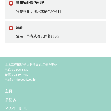
建筑物外墙的处理
容易损坏，沾污或褪色的物料
绿化
复杂，昂贵或难以保养的设计
土木工程拓展署 九龙拓展处,启德办事处
电话：3106 3432
传真：2369 4980
电邮：
ktd@cedd.gov.hk
主页
启德坊
私人住用用地