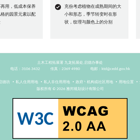
环再用，低成本保养
充份考虑植物在成熟期间的大
风格的园景元素以配
小和形态，季节转变时在形
景
状，纹理与颜色上的分别
土木工程拓展署 九龙拓展处,启德办事处
电话：3106 3432
传真：2369 4980
电邮：
ktd@cedd.gov.hk
启德坊
私人住用用地
私人非住用用地
政府丶机构或社区用地
用地位置
版权所有 © 2026 雅邦规划设计有限公司