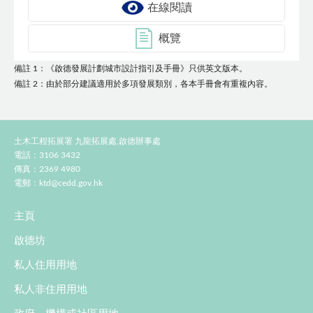
在線閱讀
概覽
備註 1：《啟德發展計劃城市設計指引及手冊》只供英文版本。
備註 2：由於部分建議適用於多項發展類別，各本手冊會有重複內容。
土木工程拓展署 九龍拓展處,啟德辦事處
電話：3106 3432
傳真：2369 4980
電郵：
ktd@cedd.gov.hk
主頁
啟德坊
私人住用用地
私人非住用用地