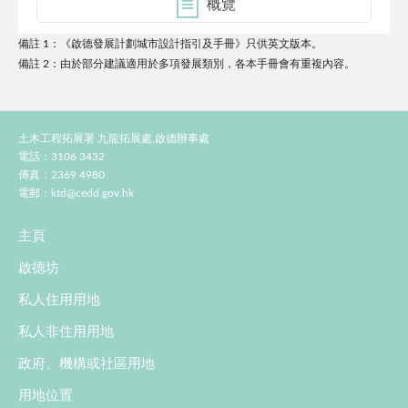
概覽
備註 1：《啟德發展計劃城市設計指引及手冊》只供英文版本。
備註 2：由於部分建議適用於多項發展類別，各本手冊會有重複內容。
土木工程拓展署 九龍拓展處,啟德辦事處
電話：3106 3432
傳真：2369 4980
電郵：
ktd@cedd.gov.hk
主頁
啟德坊
私人住用用地
私人非住用用地
政府、機構或社區用地
用地位置