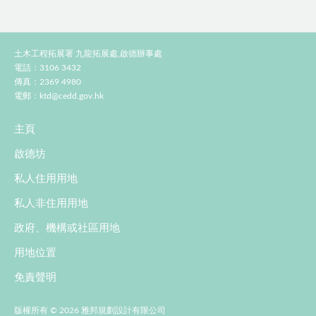
土木工程拓展署 九龍拓展處,啟德辦事處
電話：3106 3432
傳真：2369 4980
電郵：
ktd@cedd.gov.hk
主頁
啟德坊
私人住用用地
私人非住用用地
政府、機構或社區用地
用地位置
免責聲明
版權所有 © 2026 雅邦規劃設計有限公司